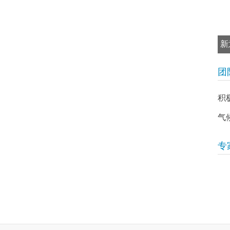
新
销
团
积
气
专