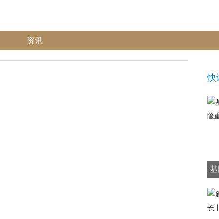
资讯
快
基
医